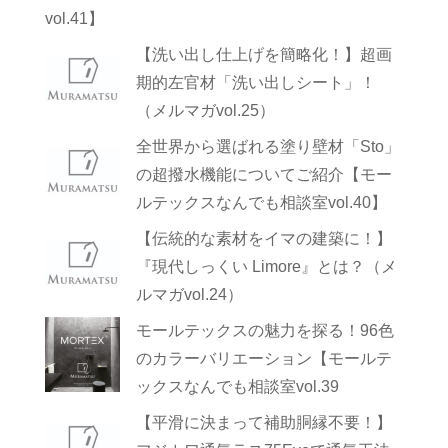
vol.41】
【洗い出し仕上げを簡略化！】超画
期的左官材「洗い出しシート」！
（メルマガvol.25）
全世界から選ばれる塗り壁材「Sto」
の超撥水機能についてご紹介【モー
ルテックスなんでも相談室vol.40】
【伝統的な素材をイマの建築に！】
『現代しっくい Limore』とは？（メ
ルマガvol.24）
モールテックスの魅力を探る！96色
のカラーバリエーション【モールテ
ックスなんでも相談室vol.39
【平滑に決まって補助胴縁不要！】