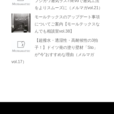
フジカワ通気ラス75Evoで通気工法
をよりスムーズに（メルマガvol.21）
モールテックスのアップデート事項
についてご案内【モールテックスな
んでも相談室vol.38】
【超撥水・透湿性・高耐候性の3拍
子！】ドイツ発の塗り壁材「Sto」
が“今”おすすめな理由（メルマガ
vol.17）