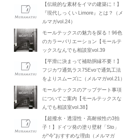
【伝統的な素材をイマの建築に！】
『現代しっくい Limore』とは？（メ
ルマガvol.24）
モールテックスの魅力を探る！96色
のカラーバリエーション【モールテ
ックスなんでも相談室vol.39
【平滑に決まって補助胴縁不要！】
フジカワ通気ラス75Evoで通気工法
をよりスムーズに（メルマガvol.21）
モールテックスのアップデート事項
についてご案内【モールテックスな
んでも相談室vol.38】
【超撥水・透湿性・高耐候性の3拍
子！】ドイツ発の塗り壁材「Sto」
が“今”おすすめな理由（メルマガ