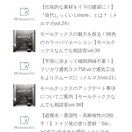
【伝統的な素材をイマの建築に！】
『現代しっくい Limore』とは？（メ
ルマガvol.24）
モールテックスの魅力を探る！96色
のカラーバリエーション【モールテ
ックスなんでも相談室vol.39
【平滑に決まって補助胴縁不要！】
フジカワ通気ラス75Evoで通気工法
をよりスムーズに（メルマガvol.21）
モールテックスのアップデート事項
についてご案内【モールテックスな
んでも相談室vol.38】
【超撥水・透湿性・高耐候性の3拍
子！】ドイツ発の塗り壁材「Sto」
が“今”おすすめな理由（メルマガ