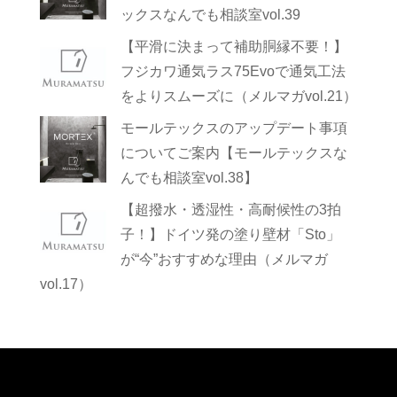
ックスなんでも相談室vol.39
【平滑に決まって補助胴縁不要！】
フジカワ通気ラス75Evoで通気工法
をよりスムーズに（メルマガvol.21）
モールテックスのアップデート事項
についてご案内【モールテックスな
んでも相談室vol.38】
【超撥水・透湿性・高耐候性の3拍
子！】ドイツ発の塗り壁材「Sto」
が“今”おすすめな理由（メルマガ
vol.17）